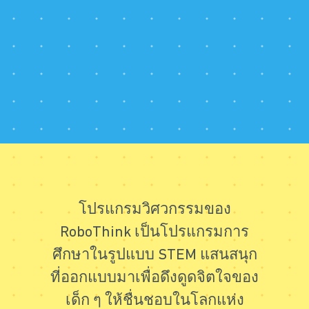
โปรแกรมวิศวกรรมของ
RoboThink เป็นโปรแกรมการ
ศึกษาในรูปแบบ STEM แสนสนุก
ที่ออกแบบมาเพื่อดึงดูดจิตใจของ
เด็ก ๆ ให้ชื่นชอบในโลกแห่ง